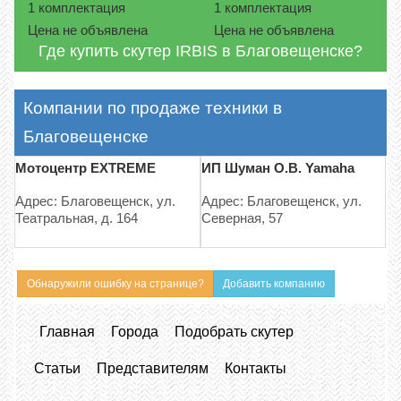
1 комплектация
1 комплектация
Цена не объявлена
Цена не объявлена
Где купить скутер IRBIS в Благовещенске?
Компании по продаже техники в
Благовещенске
Мотоцентр EXTREME
ИП Шуман О.В. Yamaha
Адрес: Благовещенск, ул.
Адрес: Благовещенск, ул.
Театральная, д. 164
Северная, 57
Обнаружили ошибку на странице?
Добавить компанию
Главная
Города
Подобрать скутер
Статьи
Представителям
Контакты