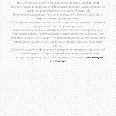
Все указанные на сайте данные (включая цены и фото) носят
исключительно информационный характер и ни при каких условиях не
являются предложениями с публичной офертой.
Технические характеристики, цены и внешний облик скутеров могут
быть изменены производителем.
Все графические материалы взяты из открытых интернет-источников и
официальных сайтов производителей.
Наименования, образы и логотипы являются зарегистрированными
торговыми марками и принадлежат соотвествующим компаниям. Их
наличие на сайте не означает, что правообладатели имеют какое-либо
отношение к данному сайту или иным образом связаны с данным
сайтом.
Указание на адреса официальных дилеров не гарантирует наличия той
или иной модели скутеров у данной компании по данной цене.
Находясь на данном сайте, вы принимаете все пункты
настоящего
соглашения