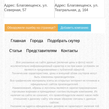
Адрес: Благовещенск, ул.
Адрес: Благовещенск, ул.
Северная, 57
Театральная, д. 164
Обнаружили ошибку на странице?
Добавить компанию
Главная
Города
Подобрать скутер
Статьи
Представителям
Контакты
Все указанные на сайте данные (включая цены и фото) носят
исключительно информационный характер и ни при каких условиях не
являются предложениями с публичной офертой.
Технические характеристики, цены и внешний облик скутеров могут
быть изменены производителем.
Все графические материалы взяты из открытых интернет-источников и
официальных сайтов производителей.
Наименования, образы и логотипы являются зарегистрированными
торговыми марками и принадлежат соотвествующим компаниям. Их
наличие на сайте не означает, что правообладатели имеют какое-либо
отношение к данному сайту или иным образом связаны с данным
сайтом.
Указание на адреса официальных дилеров не гарантирует наличия той