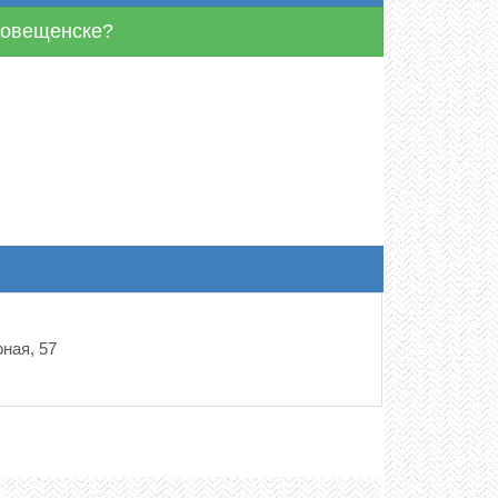
аговещенске?
ная, 57